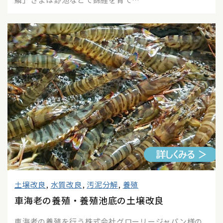
土壌改良
,
水質改良
,
汚泥分解
,
養殖
車海老の養殖・養殖池底の土壌改良
車海老の養殖を行う株式会社グローリージャパン様の