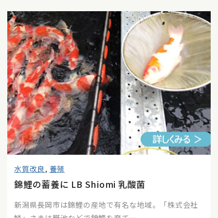
水質改良
,
養殖
錦鯉の蓄養に LB Shiomi 乳酸菌
新潟県長岡市は錦鯉の産地で有名な地域。「株式会社
鱗」さまは野池などで錦鯉を育て…